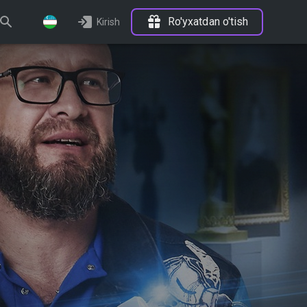
Ro'yxatdan o'tish
Kirish