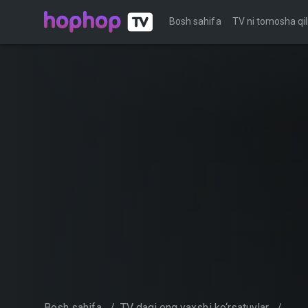
Bosh sahifa
TV ni tomosha qil
Bosh sahifa
/
TV dagi eng yaxshi ko‘rsatuvlar
/