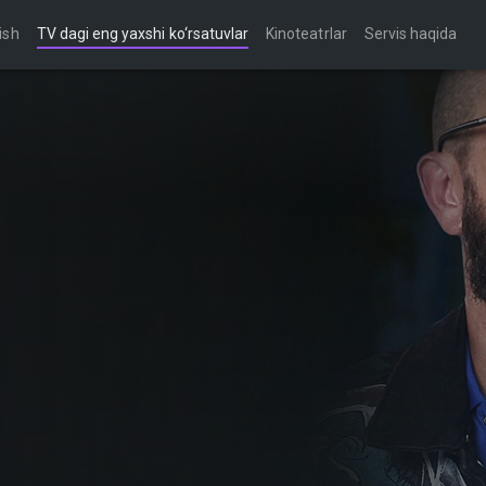
ish
TV dagi eng yaxshi ko‘rsatuvlar
Kinoteatrlar
Servis haqida